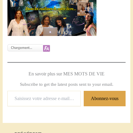
En savoir plus sur MES MOTS DE VIE
Subscribe to get the latest posts sent to your email.
Saisissez
Abonnez-vous
votre
adresse
e-
mail…