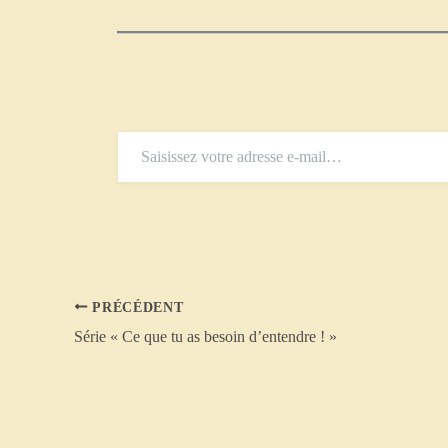
Saisissez
votre
adresse
e-
mail…
PRÉCÉDENT
Série « Ce que tu as besoin d’entendre ! »