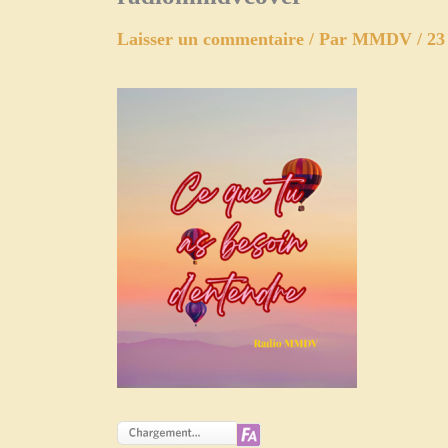
Laisser un commentaire
/ Par
MMDV
/
23