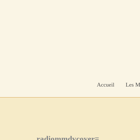
Aller
au
contenu
Accueil
Les M
radiommdvcover=