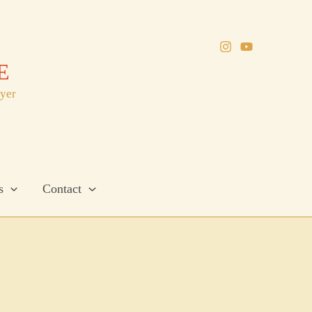
E
oyer
s
Contact