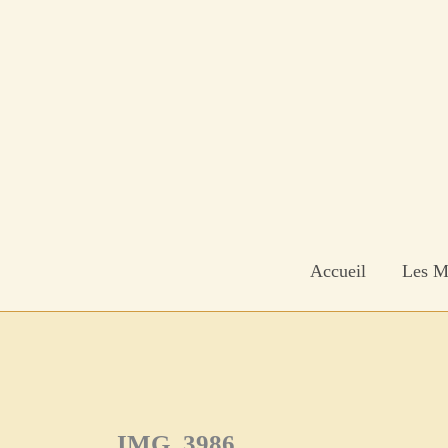
Aller
au
contenu
Accueil
Les M
IMG_3986