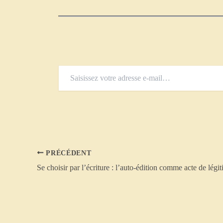
Saisissez
votre
adresse
e-
mail…
PRÉCÉDENT
Se choisir par l’écriture : l’auto-édition comme acte de légit