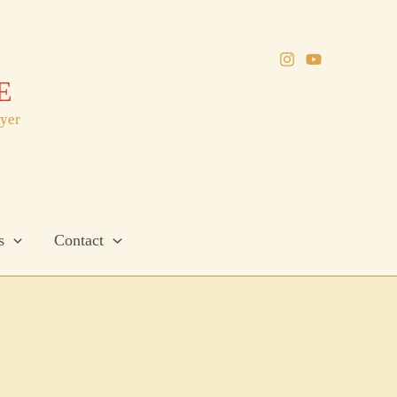
E
oyer
s
Contact