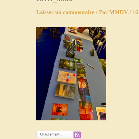
Laisser un commentaire
/ Par
MMDV
/
16