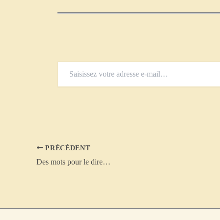
Saisissez
votre
adresse
e-
mail…
PRÉCÉDENT
Des mots pour le dire…