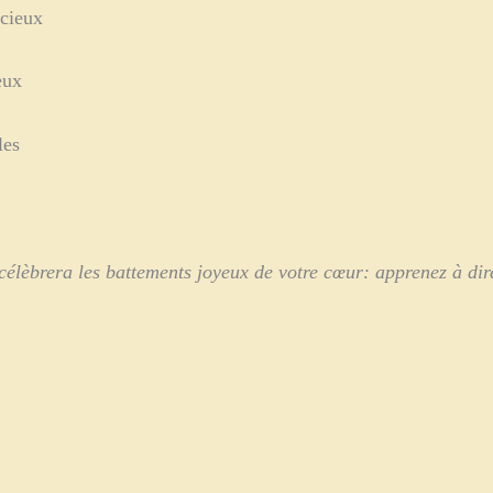
écieux
eux
les
élèbrera les battements joyeux de votre cœur: apprenez à dire