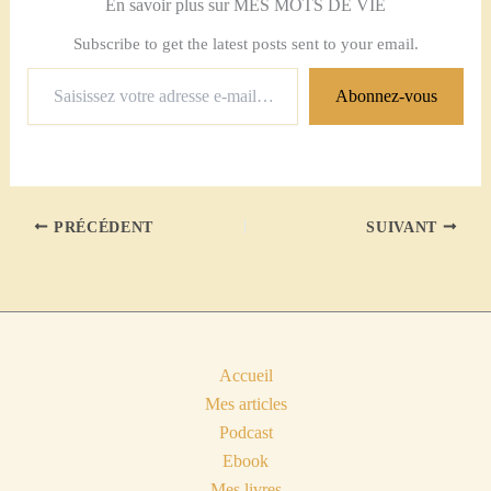
En savoir plus sur MES MOTS DE VIE
Subscribe to get the latest posts sent to your email.
Saisissez
Abonnez-vous
votre
adresse
e-
mail…
PRÉCÉDENT
SUIVANT
Accueil
Mes articles
Podcast
Ebook
Mes livres