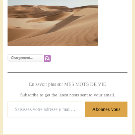
En savoir plus sur MES MOTS DE VIE
Subscribe to get the latest posts sent to your email.
Saisissez
Abonnez-vous
votre
adresse
e-
mail…