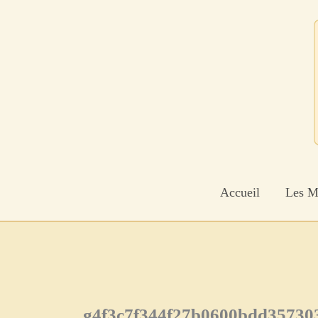
Aller
au
contenu
Accueil
Les M
g4f3c7f344f27b0600bdd35730