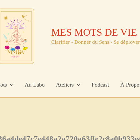
MES MOTS DE VIE
Clarifier - Donner du Sens - Se déployer
ots
Au Labo
Ateliers
Podcast
À Propo
36a4de47c7e448a2a720a63ffe2c8a0b933