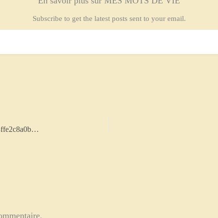
En savoir plus sur MES MOTS DE VIE
Subscribe to get the latest posts sent to your email.
g4f3c7f344f27b0600bdd3573036a4de47c7e448a2a720a63ffe2c8a0b933e467d3015b6a782d2c0cc3c1528d752d7943d17faeeae80c06e5739e83a9e837e892_1280-5309654
commentaire.