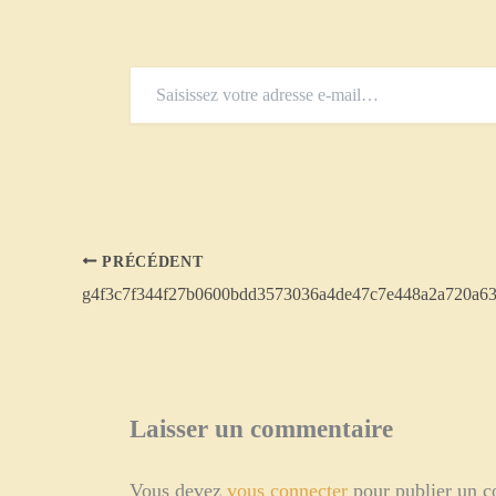
Saisissez
votre
adresse
e-
mail…
PRÉCÉDENT
Laisser un commentaire
Vous devez
vous connecter
pour publier un 