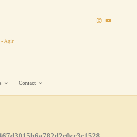
 - Agir
s
Contact
e467d3015b6a782d2c0cc3c1528