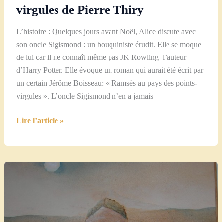
virgules de Pierre Thiry
L’histoire : Quelques jours avant Noël, Alice discute avec
son oncle Sigismond : un bouquiniste érudit. Elle se moque
de lui car il ne connaît même pas JK Rowling l’auteur
d’Harry Potter. Elle évoque un roman qui aurait été écrit par
un certain Jérôme Boisseau: « Ramsès au pays des points-
virgules ». L’oncle Sigismond n’en a jamais
Chronique
Lire l’article »
littéraire
sur
Mes
mots
de
vie:
Ramsès