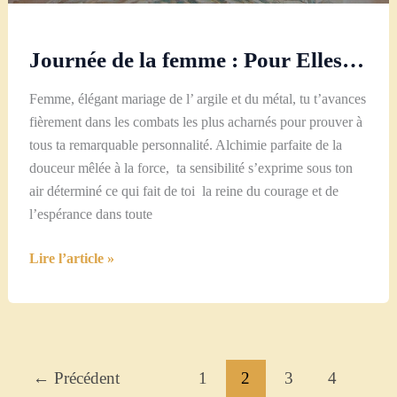
Journée de la femme : Pour Elles…
Femme, élégant mariage de l’ argile et du métal, tu t’avances
fièrement dans les combats les plus acharnés pour prouver à
tous ta remarquable personnalité. Alchimie parfaite de la
douceur mêlée à la force, ta sensibilité s’exprime sous ton
air déterminé ce qui fait de toi la reine du courage et de
l’espérance dans toute
Journée
Lire l’article »
de
la
femme
:
Pour
←
Précédent
1
2
3
4
Elles…