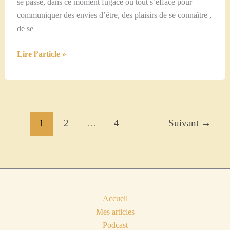
se passe, dans ce moment fugace où tout s’efface pour
communiquer des envies d’être, des plaisirs de se connaître ,
de se
Dédicace…
Lire l’article »
1
2
…
4
Suivant
→
Accueil
Mes articles
Podcast