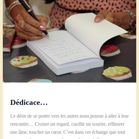
de
Saint-
Denis
de
Maryse
LIGDAMIS
Dédicace…
Le désir de se porter vers les autres nous pousse à aller à leur
rencontre… Croiser un regard, cueillir un sourire, effleurer
une âme, toucher un cœur. C’est dans cet échange que tout