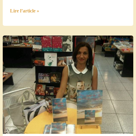
Livre,
Lire l’article »
mon
amour…