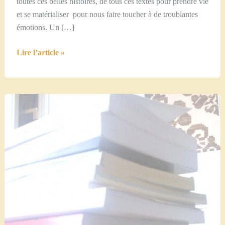
toutes ces belles histoires, de tous ces textes pour prendre vie
et se matérialiser pour nous faire toucher à de troublantes
émotions. Un […]
Au
Lire l’article »
coeur
du
salon
du
livre…