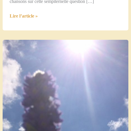
chansons sur cette sempiternelle question […]
Mood-
Lire l’article »
board
ou
Move-
board
:
journal
pour
un
confinement
épanoui
et
en
mouvement…
(5ème
partie)