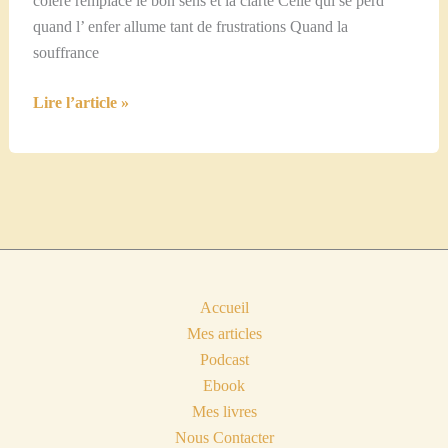
colère remplace le bon sens et la clarté Celle qui se perd
quand l’ enfer allume tant de frustrations Quand la
souffrance
Le
Lire l’article »
temps
de
la
réflexion…
Accueil
Mes articles
Podcast
Ebook
Mes livres
Nous Contacter