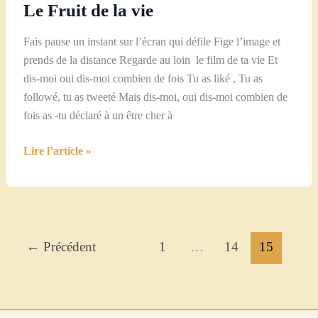
Le Fruit de la vie
Fais pause un instant sur l’écran qui défile Fige l’image et
prends de la distance Regarde au loin le film de ta vie Et
dis-moi oui dis-moi combien de fois Tu as liké , Tu as
followé, tu as tweeté Mais dis-moi, oui dis-moi combien de
fois as -tu déclaré à un être cher à
Le
Lire l’article »
Fruit
de
la
vie
←
Précédent
1
…
14
15