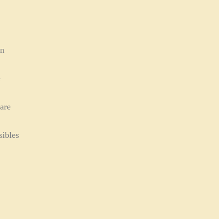
on
é
are
sibles