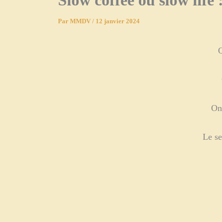
Slow coffee ou slow life
Par
MMDV
/
12 janvier 2024
Q
On
Le se