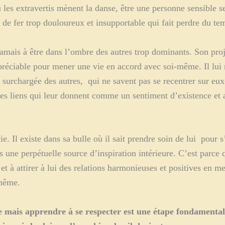
 les extravertis mènent la danse, être une personne sensible s
s de fer trop douloureux et insupportable qui fait perdre du t
 jamais à être dans l’ombre des autres trop dominants. Son proj
préciable pour mener une vie en accord avec soi-même. Il lui r
t surchargée des autres, qui ne savent pas se recentrer sur eu
des liens qui leur donnent comme un sentiment d’existence et au
ie. Il existe dans sa bulle où il sait prendre soin de lui pour s
 une perpétuelle source d’inspiration intérieure. C’est parce q
s et à attirer à lui des relations harmonieuses et positives en m
-même.
e mais apprendre à se respecter est une étape fondamentale