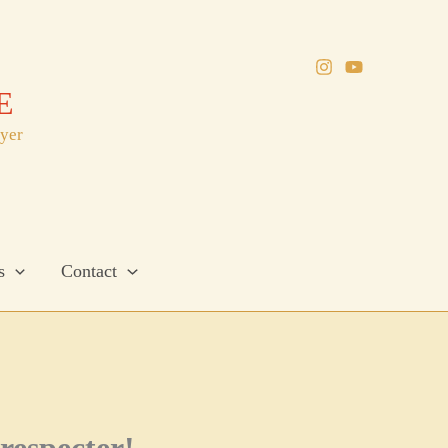
E
oyer
s
Contact