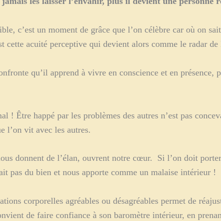
jamais les laisser l’envahir, plus il devient une personne r
ible, c’est un moment de grâce que l’on célèbre car où on sai
st cette acuité perceptive qui devient alors comme le radar de l
confronte qu’il apprend à vivre en conscience et en présence, 
rmal ! Être happé par les problèmes des autres n’est pas conc
 l’on vit avec les autres.
nous donnent de l’élan, ouvrent notre cœur. Si l’on doit porte
ait pas du bien et nous apporte comme un malaise intérieur !
ations corporelles agréables ou désagréables permet de réajust
onvient de faire confiance à son baromètre intérieur, en prenan