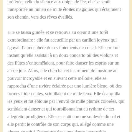
préférée, celle du silence aux doigts de fée, elle se sentit
transportée au milieu de mille étoiles magiques qui éclairaient
son chemin, vers des rêves éveillés.
Elle se laissa guidée et se retrouva au cœur d’une forêt
extraordinaire : elle fut accueillie par un carillon joyeux qui
égayait l’atmosphère de ses tintements de cristal. Elle crut un
instant qu’elle assistait à un doux concerto où des violons et
des flûtes s’entremêlaient, pour faire danser les esprits sur un
air de joie. Alors, elle chercha cet instrument de musique au
pouvoir incroyable et en suivant cette mélodie, elle se
rapprocha d’une rivière éclairée par une lumière bleue, où des
formes iridescentes, scintillaient de mille feux. Elle écarquilla
les yeux et fut éblouie par l’envol de mille plumes colorées, qui
semblaient danser et qui tourbillonnaient au rythme de cet
allegretto prodigieux. Elle se sentit comme soulevée du sol et
elle perdit le contrôle de son corps qui, allégé comme une
plume, se mit à l’emporter dans une danse incroyable,