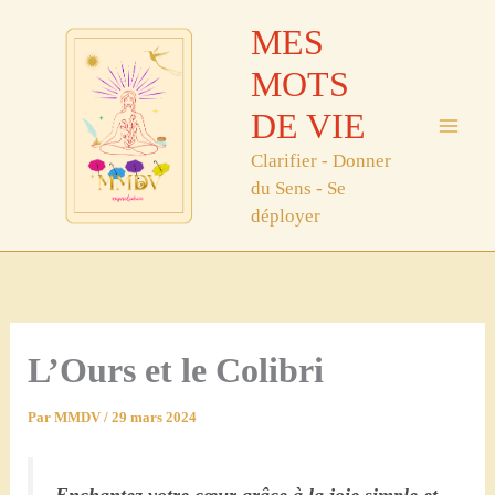
Aller
MES
au
contenu
MOTS
DE VIE
Clarifier - Donner
du Sens - Se
déployer
L’Ours et le Colibri
Par
MMDV
/
29 mars 2024
Enchantez votre cœur grâce à la joie simple et