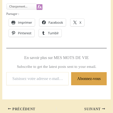
Partager :
Imprimer
Facebook
X
Pinterest
Tumblr
En savoir plus sur MES MOTS DE VIE
Subscribe to get the latest posts sent to your email.
Saisissez
Abonnez-vous
votre
adresse
e-
mail…
PRÉCÉDENT
SUIVANT