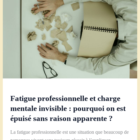
vie
professionnelle
:
quand
le
non-
choix
devient
un
choix
Fatigue professionnelle et charge
mentale invisible : pourquoi on est
épuisé sans raison apparente ?
La fatigue professionnelle est une situation que beaucoup de