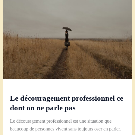
invisible
:
pourquoi
on
est
épuisé
sans
raison
apparente
?
Le découragement professionnel ce
dont on ne parle pas
Le découragement professionnel est une situation que
beaucoup de personnes vivent sans toujours oser en parler.