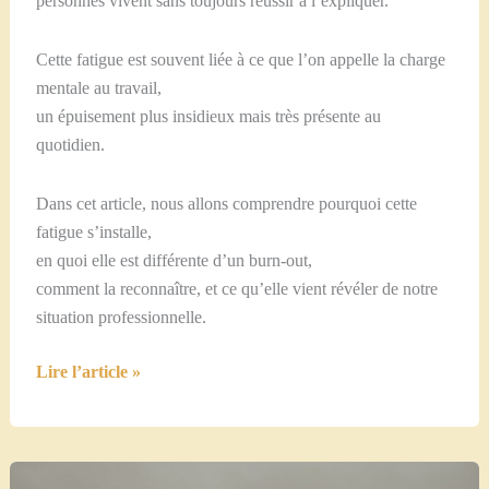
personnes vivent sans toujours réussir à l’expliquer.
Cette fatigue est souvent liée à ce que l’on appelle la charge
mentale au travail,
un épuisement plus insidieux mais très présente au
quotidien.
Dans cet article, nous allons comprendre pourquoi cette
fatigue s’installe,
en quoi elle est différente d’un burn-out,
comment la reconnaître, et ce qu’elle vient révéler de notre
situation professionnelle.
Fatigue
Lire l’article »
professionnelle
et
charge
mentale