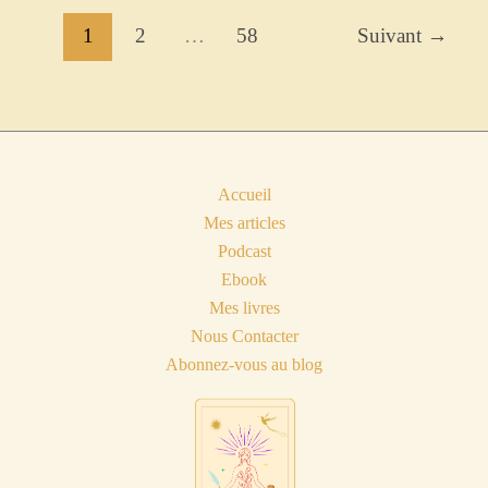
dont
on
1
2
…
58
Suivant
→
ne
parle
pas
Accueil
Mes articles
Podcast
Ebook
Mes livres
Nous Contacter
Abonnez-vous au blog