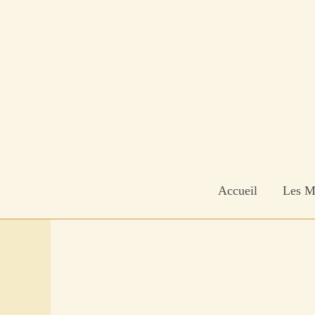
Aller
au
contenu
Accueil
Les M