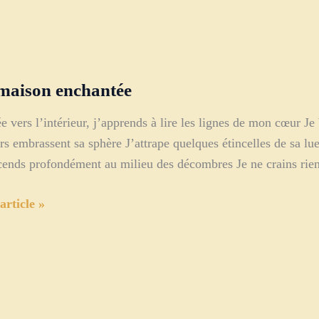
…
maison enchantée
e vers l’intérieur, j’apprends à lire les lignes de mon cœur Je
rs embrassent sa sphère J’attrape quelques étincelles de sa l
cends profondément au milieu des décombres Je ne crains rien,
article »
n
ntée