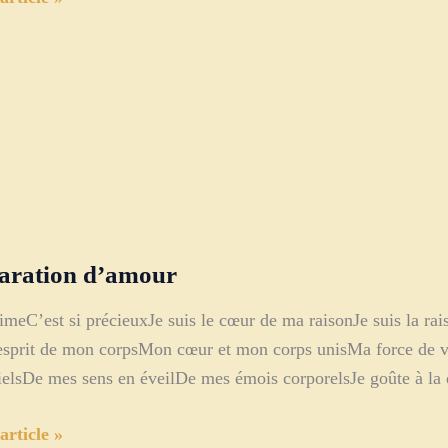
aration d’amour
imeC’est si précieuxJe suis le cœur de ma raisonJe suis la ra
’esprit de mon corpsMon cœur et mon corps unisMa force de v
ielsDe mes sens en éveilDe mes émois corporelsJe goûte à la
ation
article »