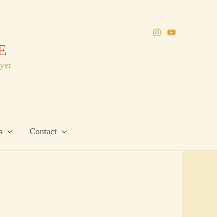
E
oyer
s
Contact