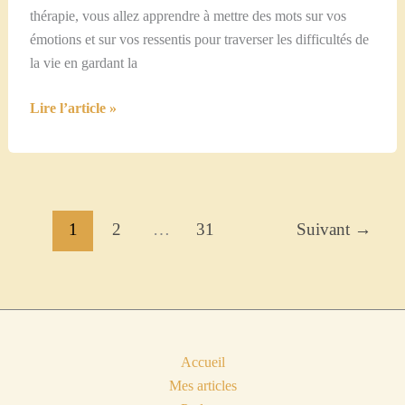
thérapie, vous allez apprendre à mettre des mots sur vos
émotions et sur vos ressentis pour traverser les difficultés de
la vie en gardant la
Mots
Lire l’article »
Thérapie
:
15
minutes
pour
1
2
…
31
Suivant
→
vous
réconcilier
avec
vous-
même.
Accueil
(
Mes articles
Self-