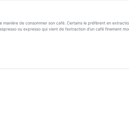
ue manière de consommer son café. Certains le préfèrent en extractio
spresso ou expresso qui vient de l’extraction d’un café finement mou
presso
re
tensément