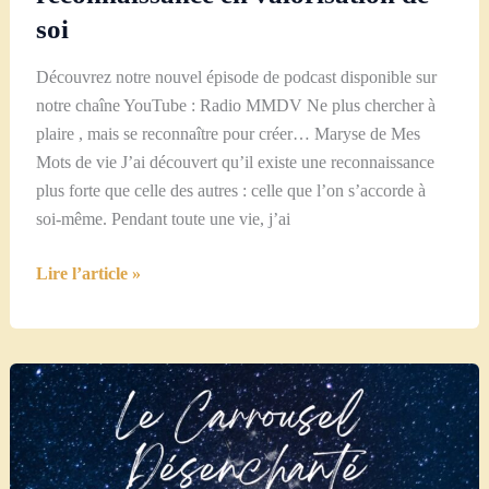
soi
Découvrez notre nouvel épisode de podcast disponible sur
notre chaîne YouTube : Radio MMDV Ne plus chercher à
plaire , mais se reconnaître pour créer… Maryse de Mes
Mots de vie J’ai découvert qu’il existe une reconnaissance
plus forte que celle des autres : celle que l’on s’accorde à
soi-même. Pendant toute une vie, j’ai
Transformez
Lire l’article »
le
manque
de
reconnaissance
en
valorisation
de