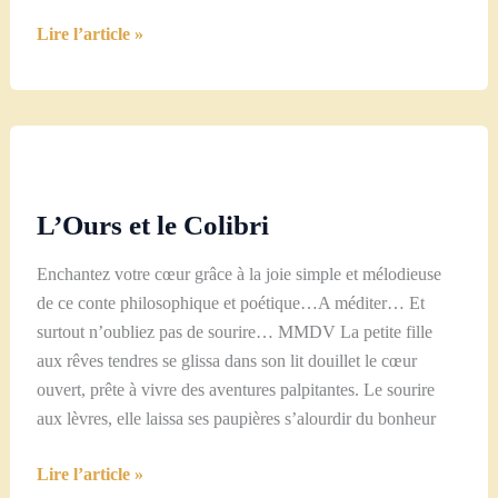
Conte
Lire l’article »
de
Noël
Audio
–
Le
Carrousel
L’Ours et le Colibri
Désenchanté
de
Enchantez votre cœur grâce à la joie simple et mélodieuse
l’Amour
de ce conte philosophique et poétique…A méditer… Et
de
surtout n’oubliez pas de sourire… MMDV La petite fille
Soi
aux rêves tendres se glissa dans son lit douillet le cœur
ouvert, prête à vivre des aventures palpitantes. Le sourire
aux lèvres, elle laissa ses paupières s’alourdir du bonheur
L’Ours
Lire l’article »