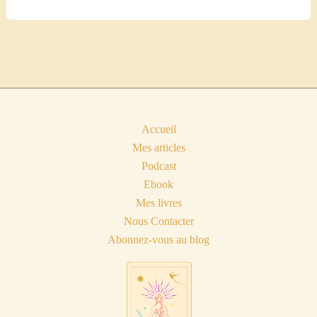
et
le
Colibri
Accueil
Mes articles
Podcast
Ebook
Mes livres
Nous Contacter
Abonnez-vous au blog