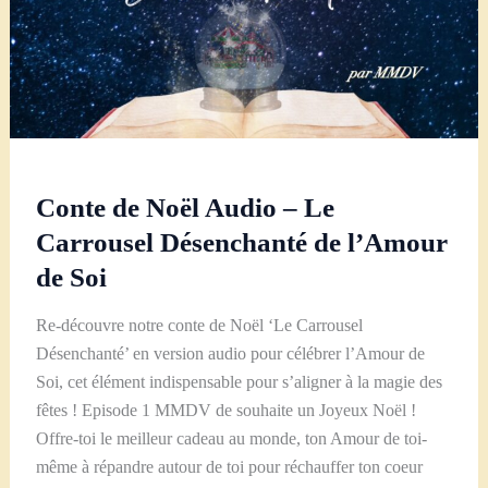
soi
Conte de Noël Audio – Le
Carrousel Désenchanté de l’Amour
de Soi
Re-découvre notre conte de Noël ‘Le Carrousel
Désenchanté’ en version audio pour célébrer l’Amour de
Soi, cet élément indispensable pour s’aligner à la magie des
fêtes ! Episode 1 MMDV de souhaite un Joyeux Noël !
Offre-toi le meilleur cadeau au monde, ton Amour de toi-
même à répandre autour de toi pour réchauffer ton coeur